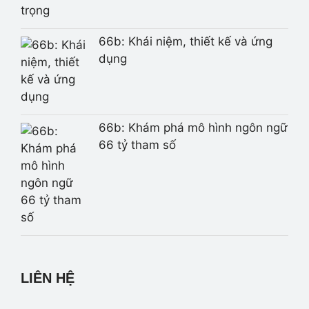
66b: Khái niệm, thiết kế và ứng
dụng
66b: Khám phá mô hình ngôn ngữ
66 tỷ tham số
LIÊN HỆ