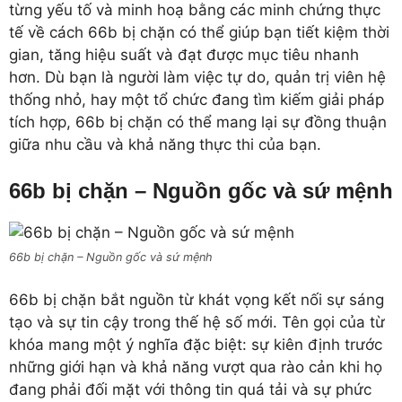
từng yếu tố và minh hoạ bằng các minh chứng thực
tế về cách 66b bị chặn có thể giúp bạn tiết kiệm thời
gian, tăng hiệu suất và đạt được mục tiêu nhanh
hơn. Dù bạn là người làm việc tự do, quản trị viên hệ
thống nhỏ, hay một tổ chức đang tìm kiếm giải pháp
tích hợp, 66b bị chặn có thể mang lại sự đồng thuận
giữa nhu cầu và khả năng thực thi của bạn.
66b bị chặn – Nguồn gốc và sứ mệnh
66b bị chặn – Nguồn gốc và sứ mệnh
66b bị chặn bắt nguồn từ khát vọng kết nối sự sáng
tạo và sự tin cậy trong thế hệ số mới. Tên gọi của từ
khóa mang một ý nghĩa đặc biệt: sự kiên định trước
những giới hạn và khả năng vượt qua rào cản khi họ
đang phải đối mặt với thông tin quá tải và sự phức