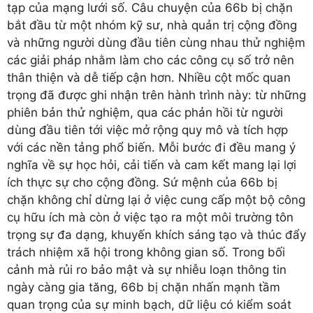
tạp của mạng lưới số. Câu chuyện của 66b bị chặn
bắt đầu từ một nhóm kỹ sư, nhà quản trị cộng đồng
và những người dùng đầu tiên cùng nhau thử nghiệm
các giải pháp nhằm làm cho các công cụ số trở nên
thân thiện và dễ tiếp cận hơn. Nhiều cột mốc quan
trọng đã được ghi nhận trên hành trình này: từ những
phiên bản thử nghiệm, qua các phản hồi từ người
dùng đầu tiên tới việc mở rộng quy mô và tích hợp
với các nền tảng phổ biến. Mỗi bước đi đều mang ý
nghĩa về sự học hỏi, cải tiến và cam kết mang lại lợi
ích thực sự cho cộng đồng. Sứ mệnh của 66b bị
chặn không chỉ dừng lại ở việc cung cấp một bộ công
cụ hữu ích mà còn ở việc tạo ra một môi trường tôn
trọng sự đa dạng, khuyến khích sáng tạo và thúc đẩy
trách nhiệm xã hội trong không gian số. Trong bối
cảnh mà rủi ro bảo mật và sự nhiễu loạn thông tin
ngày càng gia tăng, 66b bị chặn nhấn mạnh tầm
quan trọng của sự minh bạch, dữ liệu có kiểm soát