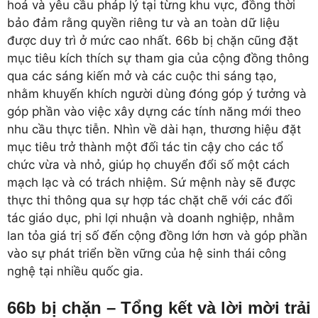
hoá và yêu cầu pháp lý tại từng khu vực, đồng thời
bảo đảm rằng quyền riêng tư và an toàn dữ liệu
được duy trì ở mức cao nhất. 66b bị chặn cũng đặt
mục tiêu kích thích sự tham gia của cộng đồng thông
qua các sáng kiến mở và các cuộc thi sáng tạo,
nhằm khuyến khích người dùng đóng góp ý tưởng và
góp phần vào việc xây dựng các tính năng mới theo
nhu cầu thực tiễn. Nhìn về dài hạn, thương hiệu đặt
mục tiêu trở thành một đối tác tin cậy cho các tổ
chức vừa và nhỏ, giúp họ chuyển đổi số một cách
mạch lạc và có trách nhiệm. Sứ mệnh này sẽ được
thực thi thông qua sự hợp tác chặt chẽ với các đối
tác giáo dục, phi lợi nhuận và doanh nghiệp, nhằm
lan tỏa giá trị số đến cộng đồng lớn hơn và góp phần
vào sự phát triển bền vững của hệ sinh thái công
nghệ tại nhiều quốc gia.
66b bị chặn – Tổng kết và lời mời trải