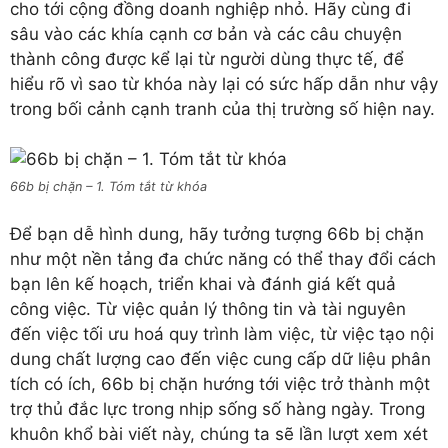
cho tới cộng đồng doanh nghiệp nhỏ. Hãy cùng đi
sâu vào các khía cạnh cơ bản và các câu chuyện
thành công được kể lại từ người dùng thực tế, để
hiểu rõ vì sao từ khóa này lại có sức hấp dẫn như vậy
trong bối cảnh cạnh tranh của thị trường số hiện nay.
66b bị chặn – 1. Tóm tắt từ khóa
Để bạn dễ hình dung, hãy tưởng tượng 66b bị chặn
như một nền tảng đa chức năng có thể thay đổi cách
bạn lên kế hoạch, triển khai và đánh giá kết quả
công việc. Từ việc quản lý thông tin và tài nguyên
đến việc tối ưu hoá quy trình làm việc, từ việc tạo nội
dung chất lượng cao đến việc cung cấp dữ liệu phân
tích có ích, 66b bị chặn hướng tới việc trở thành một
trợ thủ đắc lực trong nhịp sống số hàng ngày. Trong
khuôn khổ bài viết này, chúng ta sẽ lần lượt xem xét