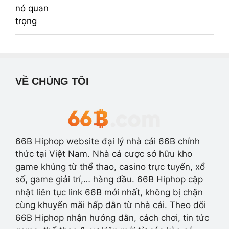
VỀ CHÚNG TÔI
66B Hiphop website đại lý nhà cái 66B chính
thức tại Việt Nam. Nhà cá cược sở hữu kho
game khủng từ thể thao, casino trực tuyến, xổ
số, game giải trí,… hàng đầu. 66B Hiphop cập
nhật liên tục link 66B mới nhất, không bị chặn
cùng khuyến mãi hấp dẫn từ nhà cái. Theo dõi
66B Hiphop nhận hướng dẫn, cách chơi, tin tức