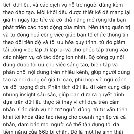
tích dữ liệu, và các dịch vụ hỗ trợ người dùng kèm
theo đào tạo. Mỗi khối đều được thiết kế để mang lại
giá trị ngay lập tức và có khả năng mở rộng khi bạn
phát triển các hoạt động của mình. Nền tảng quản trị
và tự động hoá công việc giúp bạn tổ chức thông tin,
theo dõi tiến độ và tối ưu hóa quy trình, từ đó giảm
tải công việc lặp đi lặp lại và cho phép tập trung vào
các nhiệm vụ có tác động lớn nhất. Bộ công cụ nội
dung được tối ưu cho việc sáng tạo, biên tập và
phân phối nội dung trên nhiều kênh, giúp người dùng
tạo ra nội dung có giá trị cao, phù hợp với ngữ cảnh
và đối tượng đích. Phân tích dữ liệu đi kèm cung cấp
những insight sâu sắc, giúp bạn đưa ra quyết định
dựa trên dữ liệu thực tế thay vì chỉ dựa trên cảm
nhận. Các dịch vụ hỗ trợ người dùng, từ tư vấn triển
khai tới khóa đào tạo riêng cho doanh nghiệp và cá
nhân, đảm bảo mọi người có thể tận dụng tối đa
tiềm năng của 66b bị chặn. Đó là một hệ sinh thái