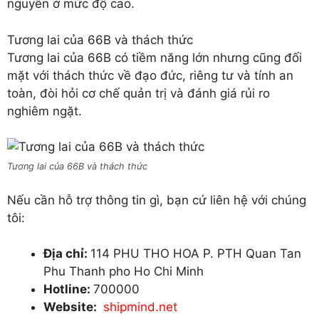
nguyên ở mức độ cao.
Tương lai của 66B và thách thức
Tương lai của 66B có tiềm năng lớn nhưng cũng đối
mặt với thách thức về đạo đức, riêng tư và tính an
toàn, đòi hỏi cơ chế quản trị và đánh giá rủi ro
nghiêm ngặt.
Tương lai của 66B và thách thức
Nếu cần hỗ trợ thông tin gì, bạn cứ liên hệ với chúng
tôi:
Địa chỉ:
114 PHU THO HOA P. PTH Quan Tan
Phu Thanh pho Ho Chi Minh
Hotline:
700000
Website:
shipmind.net