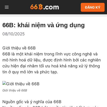
Chuyển
MENU
ĐĂNG KÝ
đến
nội
dung
66B: khái niệm và ứng dụng
08/10/2025
Giới thiệu về 66B
66B là một khái niệm trong lĩnh vực công nghệ và
mô hình hoá dữ liệu, được định hình bởi các nghiên
cứu hiện đại nhằm tối ưu hoá khả năng xử lý thông
tin ở quy mô lớn và phức tạp.
Giới thiệu về 66B
Nguồn gốc và ý nghĩa của 66B