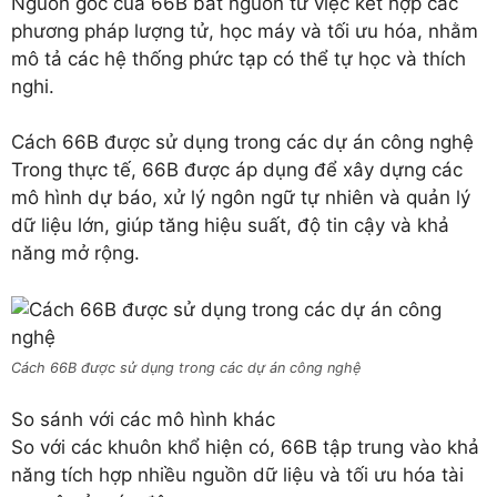
Nguồn gốc của 66B bắt nguồn từ việc kết hợp các
phương pháp lượng tử, học máy và tối ưu hóa, nhằm
mô tả các hệ thống phức tạp có thể tự học và thích
nghi.
Cách 66B được sử dụng trong các dự án công nghệ
Trong thực tế, 66B được áp dụng để xây dựng các
mô hình dự báo, xử lý ngôn ngữ tự nhiên và quản lý
dữ liệu lớn, giúp tăng hiệu suất, độ tin cậy và khả
năng mở rộng.
Cách 66B được sử dụng trong các dự án công nghệ
So sánh với các mô hình khác
So với các khuôn khổ hiện có, 66B tập trung vào khả
năng tích hợp nhiều nguồn dữ liệu và tối ưu hóa tài