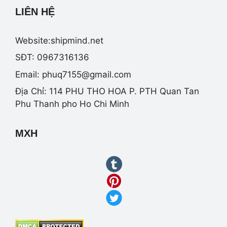
LIÊN HỆ
Website:shipmind.net
SĐT: 0967316136
Email:
phuq7155@gmail.com
Địa Chỉ: 114 PHU THO HOA P. PTH Quan Tan
Phu Thanh pho Ho Chi Minh
MXH