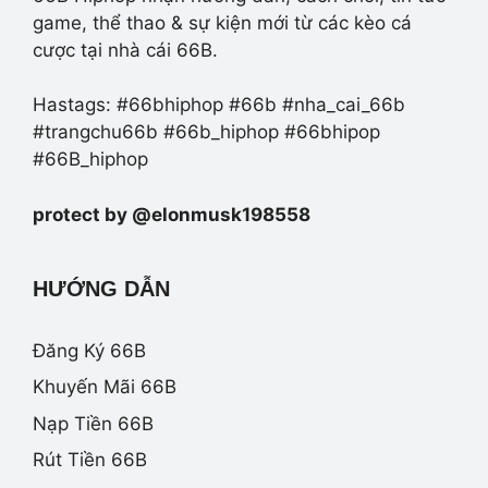
game, thể thao & sự kiện mới từ các kèo cá
cược tại nhà cái 66B.
Hastags: #66bhiphop #66b #nha_cai_66b
#trangchu66b #66b_hiphop #66bhipop
#66B_hiphop
protect by @elonmusk198558
HƯỚNG DẪN
Đăng Ký 66B
Khuyến Mãi 66B
Nạp Tiền 66B
Rút Tiền 66B