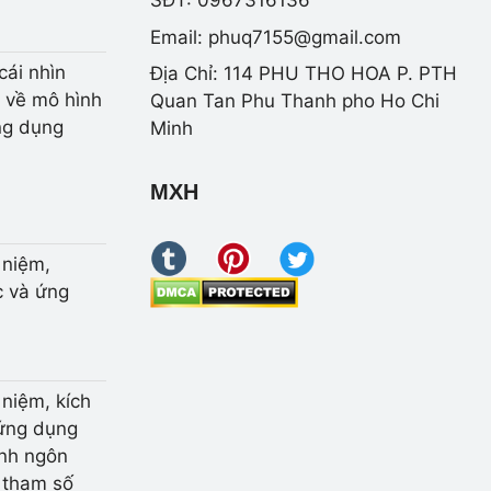
SĐT: 0967316136
Email:
phuq7155@gmail.com
cái nhìn
Địa Chỉ: 114 PHU THO HOA P. PTH
 về mô hình
Quan Tan Phu Thanh pho Ho Chi
ng dụng
Minh
MXH
 niệm,
 và ứng
 niệm, kích
ứng dụng
nh ngôn
 tham số