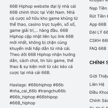
Khuyến M
66B Hiphop website đại lý nhà cái
Nạp Tiền
66B chính thức tại Việt Nam. Nhà
Rút Tiền
cá cược sở hữu kho game khủng từ
App 66B
thể thao, casino trực tuyến, xổ số,
game giải trí,… hàng đầu. 66B
ĐẠI LÝ 6
Hiphop cập nhật liên tục link 66B
CSKH 66
mới nhất, không bị chặn cùng
FAQ 66B
khuyến mãi hấp dẫn từ nhà cái.
Theo dõi 66B Hiphop nhận hướng
dẫn, cách chơi, tin tức game, thể
CHÍNH 
thao & sự kiện mới từ các kèo cá
cược tại nhà cái 66B.
Giới Thiệ
Liên Hệ
Hastags: #66bhiphop #66b
#nha_cai_66b #trangchu66b
Điều Kho
#66b_hiphop #66bhipop
Chính Sá
#66B_hiphop