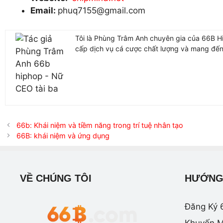
Email:
phuq7155@gmail.com
Tôi là Phùng Trâm Anh chuyên gia của 66B Hi
cấp dịch vụ cá cược chất lượng và mang đến 
66b: Khái niệm và tiềm năng trong trí tuệ nhân tạo
66B: khái niệm và ứng dụng
VỀ CHÚNG TÔI
HƯỚNG
Đăng Ký 