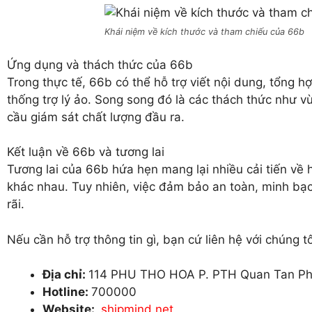
Khái niệm về kích thước và tham chiếu của 66b
Ứng dụng và thách thức của 66b
Trong thực tế, 66b có thể hỗ trợ viết nội dung, tổng hợ
thống trợ lý ảo. Song song đó là các thách thức như v
cầu giám sát chất lượng đầu ra.
Kết luận về 66b và tương lai
Tương lai của 66b hứa hẹn mang lại nhiều cải tiến về h
khác nhau. Tuy nhiên, việc đảm bảo an toàn, minh bạ
rãi.
Nếu cần hỗ trợ thông tin gì, bạn cứ liên hệ với chúng t
Địa chỉ:
114 PHU THO HOA P. PTH Quan Tan Ph
Hotline:
700000
Website:
shipmind.net