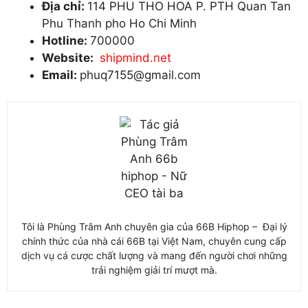
Địa chỉ:
114 PHU THO HOA P. PTH Quan Tan
Phu Thanh pho Ho Chi Minh
Hotline:
700000
Website:
shipmind.net
Email:
phuq7155@gmail.com
Tôi là Phùng Trâm Anh chuyên gia của 66B Hiphop – Đại lý
chính thức của nhà cái 66B tại Việt Nam, chuyên cung cấp
dịch vụ cá cược chất lượng và mang đến người chơi những
trải nghiệm giải trí mượt mà.