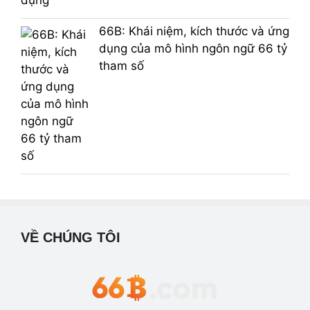
66B: Khái niệm, kích thước và ứng
dụng của mô hình ngôn ngữ 66 tỷ
tham số
VỀ CHÚNG TÔI