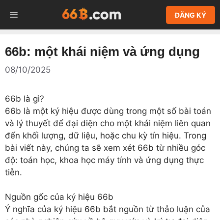
Chuyển
MENU
ĐĂNG KÝ
đến
nội
dung
66b: một khái niệm và ứng dụng
08/10/2025
66b là gì?
66b là một ký hiệu được dùng trong một số bài toán
và lý thuyết để đại diện cho một khái niệm liên quan
đến khối lượng, dữ liệu, hoặc chu kỳ tín hiệu. Trong
bài viết này, chúng ta sẽ xem xét 66b từ nhiều góc
độ: toán học, khoa học máy tính và ứng dụng thực
tiễn.
Nguồn gốc của ký hiệu 66b
Ý nghĩa của ký hiệu 66b bắt nguồn từ thảo luận của