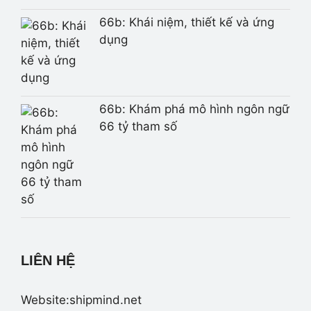
66b: Khái niệm, thiết kế và ứng
dụng
66b: Khám phá mô hình ngôn ngữ
66 tỷ tham số
LIÊN HỆ
Website:shipmind.net