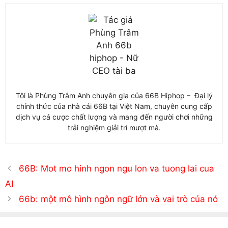
Tôi là Phùng Trâm Anh chuyên gia của 66B Hiphop – Đại lý
chính thức của nhà cái 66B tại Việt Nam, chuyên cung cấp
dịch vụ cá cược chất lượng và mang đến người chơi những
trải nghiệm giải trí mượt mà.
66B: Mot mo hinh ngon ngu lon va tuong lai cua
AI
66b: một mô hình ngôn ngữ lớn và vai trò của nó