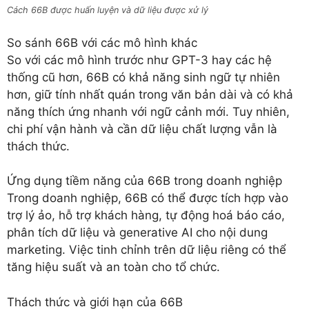
Cách 66B được huấn luyện và dữ liệu được xử lý
So sánh 66B với các mô hình khác
So với các mô hình trước như GPT-3 hay các hệ
thống cũ hơn, 66B có khả năng sinh ngữ tự nhiên
hơn, giữ tính nhất quán trong văn bản dài và có khả
năng thích ứng nhanh với ngữ cảnh mới. Tuy nhiên,
chi phí vận hành và cần dữ liệu chất lượng vẫn là
thách thức.
Ứng dụng tiềm năng của 66B trong doanh nghiệp
Trong doanh nghiệp, 66B có thể được tích hợp vào
trợ lý ảo, hỗ trợ khách hàng, tự động hoá báo cáo,
phân tích dữ liệu và generative AI cho nội dung
marketing. Việc tinh chỉnh trên dữ liệu riêng có thể
tăng hiệu suất và an toàn cho tổ chức.
Thách thức và giới hạn của 66B