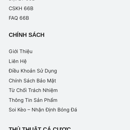
CSKH 66B
FAQ 66B
CHÍNH SÁCH
Giới Thiệu
Liên Hệ
Điều Khoản Sử Dụng
Chính Sách Bảo Mật
Từ Chối Trách Nhiệm
Thông Tin Sản Phẩm
Soi Kèo – Nhận Định Bóng Đá
THỦ THUẬT CÁ CƯỢC