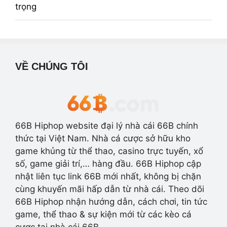
VỀ CHÚNG TÔI
66B Hiphop website đại lý nhà cái 66B chính
thức tại Việt Nam. Nhà cá cược sở hữu kho
game khủng từ thể thao, casino trực tuyến, xổ
số, game giải trí,… hàng đầu. 66B Hiphop cập
nhật liên tục link 66B mới nhất, không bị chặn
cùng khuyến mãi hấp dẫn từ nhà cái. Theo dõi
66B Hiphop nhận hướng dẫn, cách chơi, tin tức
game, thể thao & sự kiện mới từ các kèo cá
cược tại nhà cái 66B.