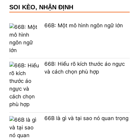
SOI KÈO, NHẬN ĐỊNH
66B: Một mô hình ngôn ngữ lớn
66B: Hiểu rõ kích thước áo ngực
và cách chọn phù hợp
66B là gì và tại sao nó quan trọng