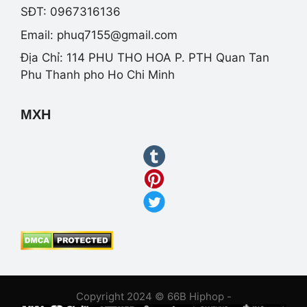
SĐT: 0967316136
Email:
phuq7155@gmail.com
Địa Chỉ: 114 PHU THO HOA P. PTH Quan Tan
Phu Thanh pho Ho Chi Minh
MXH
Copyright 2024 © 66B Hiphop -