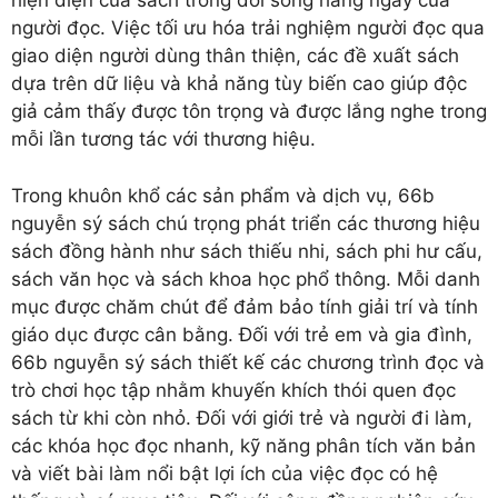
hiện diện của sách trong đời sống hàng ngày của
người đọc. Việc tối ưu hóa trải nghiệm người đọc qua
giao diện người dùng thân thiện, các đề xuất sách
dựa trên dữ liệu và khả năng tùy biến cao giúp độc
giả cảm thấy được tôn trọng và được lắng nghe trong
mỗi lần tương tác với thương hiệu.
Trong khuôn khổ các sản phẩm và dịch vụ, 66b
nguyễn sý sách chú trọng phát triển các thương hiệu
sách đồng hành như sách thiếu nhi, sách phi hư cấu,
sách văn học và sách khoa học phổ thông. Mỗi danh
mục được chăm chút để đảm bảo tính giải trí và tính
giáo dục được cân bằng. Đối với trẻ em và gia đình,
66b nguyễn sý sách thiết kế các chương trình đọc và
trò chơi học tập nhằm khuyến khích thói quen đọc
sách từ khi còn nhỏ. Đối với giới trẻ và người đi làm,
các khóa học đọc nhanh, kỹ năng phân tích văn bản
và viết bài làm nổi bật lợi ích của việc đọc có hệ