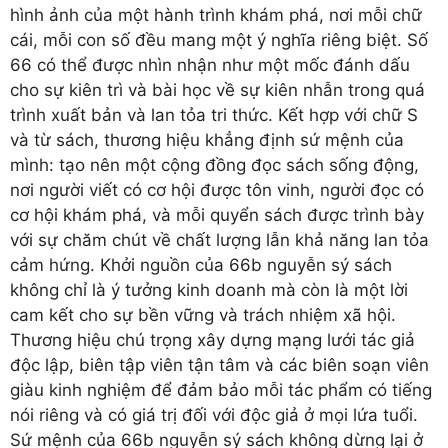
hình ảnh của một hành trình khám phá, nơi mỗi chữ
cái, mỗi con số đều mang một ý nghĩa riêng biệt. Số
66 có thể được nhìn nhận như một mốc đánh dấu
cho sự kiên trì và bài học về sự kiên nhẫn trong quá
trình xuất bản và lan tỏa tri thức. Kết hợp với chữ S
và từ sách, thương hiệu khẳng định sứ mệnh của
mình: tạo nên một cộng đồng đọc sách sống động,
nơi người viết có cơ hội được tôn vinh, người đọc có
cơ hội khám phá, và mỗi quyển sách được trình bày
với sự chăm chút về chất lượng lẫn khả năng lan tỏa
cảm hứng. Khởi nguồn của 66b nguyễn sý sách
không chỉ là ý tưởng kinh doanh mà còn là một lời
cam kết cho sự bền vững và trách nhiệm xã hội.
Thương hiệu chú trọng xây dựng mạng lưới tác giả
độc lập, biên tập viên tận tâm và các biên soạn viên
giàu kinh nghiệm để đảm bảo mỗi tác phẩm có tiếng
nói riêng và có giá trị đối với độc giả ở mọi lứa tuổi.
Sứ mệnh của 66b nguyễn sý sách không dừng lại ở