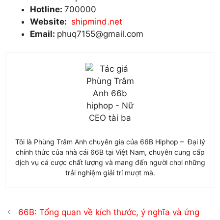
Hotline:
700000
Website:
shipmind.net
Email:
phuq7155@gmail.com
Tôi là Phùng Trâm Anh chuyên gia của 66B Hiphop – Đại lý
chính thức của nhà cái 66B tại Việt Nam, chuyên cung cấp
dịch vụ cá cược chất lượng và mang đến người chơi những
trải nghiệm giải trí mượt mà.
66B: Tổng quan về kích thước, ý nghĩa và ứng