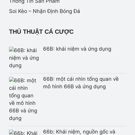
Thông Tin Sản Phẩm
Soi Kèo – Nhận Định Bóng Đá
THỦ THUẬT CÁ CƯỢC
66B: khái niệm và ứng dụng
66B: một cái nhìn tổng quan về
mô hình 66B và ứng dụng
66b: Khái niệm, nguồn gốc và