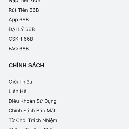
Nạp Tiền 66B
Rút Tiền 66B
App 66B
ĐẠI LÝ 66B
CSKH 66B
FAQ 66B
CHÍNH SÁCH
Giới Thiệu
Liên Hệ
Điều Khoản Sử Dụng
Chính Sách Bảo Mật
Từ Chối Trách Nhiệm