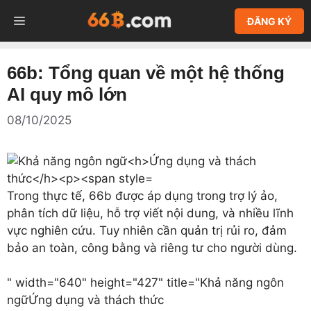
Chuyển
MENU
ĐĂNG KÝ
đến
nội
dung
66b: Tổng quan về một hệ thống
AI quy mô lớn
08/10/2025
Trong thực tế, 66b được áp dụng trong trợ lý ảo,
phân tích dữ liệu, hỗ trợ viết nội dung, và nhiều lĩnh
vực nghiên cứu. Tuy nhiên cần quản trị rủi ro, đảm
bảo an toàn, công bằng và riêng tư cho người dùng.
" width="640" height="427" title="Khả năng ngôn
ngữ
Ứng dụng và thách thức