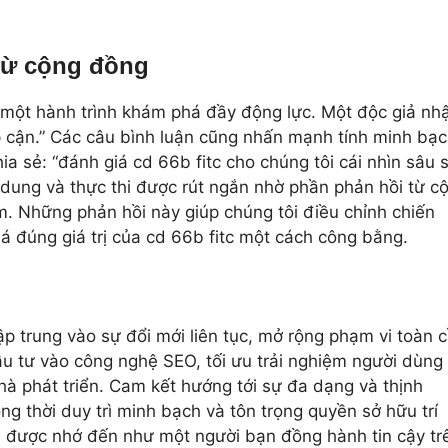
từ cộng đồng
 một hành trình khám phá đầy động lực. Một độc giả nh
iếp cận.” Các câu bình luận cũng nhấn mạnh tính minh bạ
ia sẻ: “đánh giá cd 66b fitc cho chúng tôi cái nhìn sâu 
 dung và thực thi được rút ngắn nhờ phần phản hồi từ c
. Những phản hồi này giúp chúng tôi điều chỉnh chiến
á đúng giá trị của cd 66b fitc một cách công bằng.
ập trung vào sự đổi mới liên tục, mở rộng phạm vi toàn 
ầu tư vào công nghệ SEO, tối ưu trải nghiệm người dùng
nhà phát triển. Cam kết hướng tới sự đa dạng và thịnh
 thời duy trì minh bạch và tôn trọng quyền sở hữu trí
u được nhớ đến như một người bạn đồng hành tin cậy tr