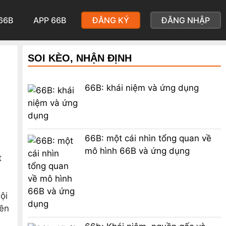
66B
APP 66B
ĐĂNG KÝ
ĐĂNG NHẬP
SOI KÈO, NHẬN ĐỊNH
66B: khái niệm và ứng dụng
66B: một cái nhìn tổng quan về
mô hình 66B và ứng dụng
t
ội
nền