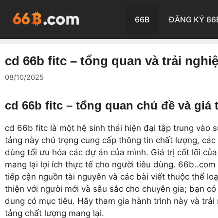
Chuyển
đến
66B
ĐĂNG KÝ 66
nội
dung
cd 66b fitc – tổng quan và trải ng
08/10/2025
cd 66b fitc – tổng quan chủ đề và giá tr
cd 66b fitc là một hệ sinh thái hiện đại tập trung vào
tảng này chú trọng cung cấp thông tin chất lượng, các 
dùng tối ưu hóa các dự án của mình. Giá trị cốt lõi c
mang lại lợi ích thực tế cho người tiêu dùng. 66b..co
tiếp cận nguồn tài nguyên và các bài viết thuộc thể lo
thiện với người mới và sâu sắc cho chuyên gia; bạn có
dung có mục tiêu. Hãy tham gia hành trình này và trả
tảng chất lượng mang lại.