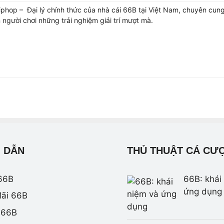
phop – Đại lý chính thức của nhà cái 66B tại Việt Nam, chuyên cun
người chơi những trải nghiệm giải trí mượt mà.
m
 DẪN
THỦ THUẬT CÁ CƯ
66B
66B: khái
ứng dụng
ãi 66B
 66B