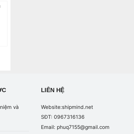
g
ỢC
LIÊN HỆ
 niệm và
Website:shipmind.net
SĐT: 0967316136
Email:
phuq7155@gmail.com