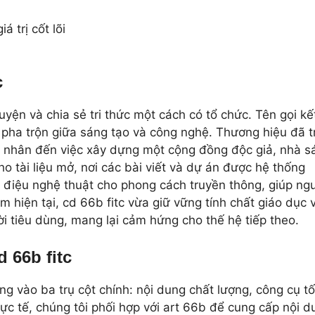
c
yện và chia sẻ tri thức một cách có tổ chức. Tên gọi kế
 pha trộn giữa sáng tạo và công nghệ. Thương hiệu đã t
á nhân đến việc xây dựng một cộng đồng độc giả, nhà s
 tài liệu mở, nơi các bài viết và dự án được hệ thống
 điệu nghệ thuật cho phong cách truyền thông, giúp ng
hiện tại, cd 66b fitc vừa giữ vững tính chất giáo dục 
i tiêu dùng, mang lại cảm hứng cho thế hệ tiếp theo.
 66b fitc
g vào ba trụ cột chính: nội dung chất lượng, công cụ tố
c tế, chúng tôi phối hợp với art 66b để cung cấp nội d