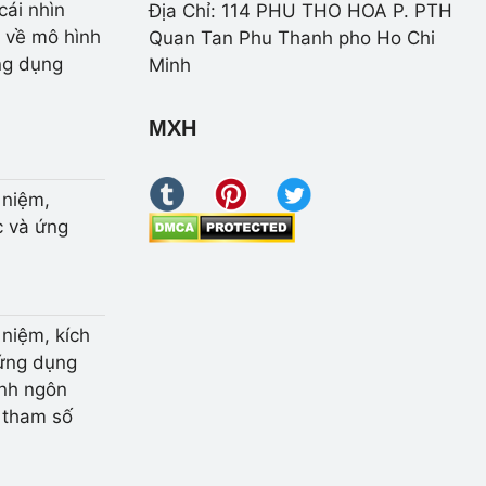
cái nhìn
Địa Chỉ: 114 PHU THO HOA P. PTH
 về mô hình
Quan Tan Phu Thanh pho Ho Chi
ng dụng
Minh
MXH
 niệm,
 và ứng
 niệm, kích
ứng dụng
nh ngôn
 tham số