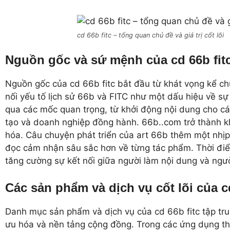
cd 66b fitc – tổng quan chủ đề và giá trị cốt lõi
Nguồn gốc và sứ mệnh của cd 66b fit
Nguồn gốc của cd 66b fitc bắt đầu từ khát vọng kể chu
nối yếu tố lịch sử 66b và FITC như một dấu hiệu về sự
qua các mốc quan trọng, từ khởi động nội dung cho c
tạo và doanh nghiệp đồng hành. 66b..com trở thành kho
hóa. Câu chuyện phát triển của art 66b thêm một nhịp
đọc cảm nhận sâu sắc hơn về từng tác phẩm. Thời điểm 
tăng cường sự kết nối giữa người làm nội dung và ngườ
Các sản phẩm và dịch vụ cốt lõi của cd
Danh mục sản phẩm và dịch vụ của cd 66b fitc tập trun
ưu hóa và nền tảng cộng đồng. Trong các ứng dụng thự