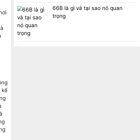
66B là gì và tại sao nó quan
hơi
trọng
là
m
ông
i kể
ăng
à
à
ng
ăng