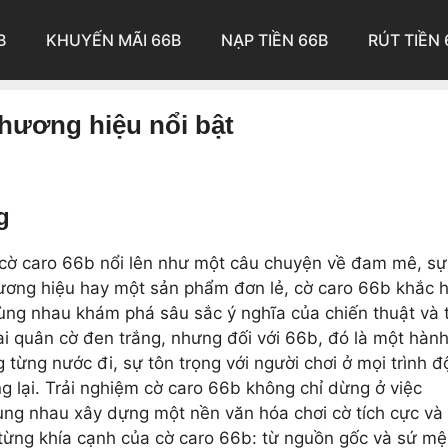
B
KHUYẾN MÃI 66B
NẠP TIỀN 66B
RÚT TIỀN 
thương hiệu nổi bật
g
ờ, cờ caro 66b nổi lên như một câu chuyện về đam mê, sự
hương hiệu hay một sản phẩm đơn lẻ, cờ caro 66b khắc 
cùng nhau khám phá sâu sắc ý nghĩa của chiến thuật và t
hai quân cờ đen trắng, nhưng đối với 66b, đó là một hàn
g từng nước đi, sự tôn trọng với người chơi ở mọi trình đ
 lại. Trải nghiệm cờ caro 66b không chỉ dừng ở việc
cùng nhau xây dựng một nền văn hóa chơi cờ tích cực và
o từng khía cạnh của cờ caro 66b: từ nguồn gốc và sứ mệ