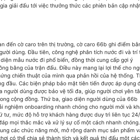
gia giải đấu tới việc thưởng thức các phiên bản cập nhậ
an đến cờ caro trên thị trường, cờ caro 66b ghi điểm bằ
người dùng. Đầu tiên, công nghệ phân tích nước đi và trí 
 diện mẫu nước đi phổ biến, đồng thời cung cấp gợi ý
ông bằng của trận đấu. Điều này mang lại lợi thế cho ng
chứng chiến thuật của mình qua phản hồi của hệ thống. 
àng đầu. Các biện pháp bảo mật tiên tiến được áp dụng 
ủa người dùng được bảo vệ tối đa, giúp người chơi yên t
 trong cộng đồng. Thứ ba, giao diện người dùng của 66b
trải nghiệm onboarding nhanh chóng cho người mới và kh
 tư, mức độ hỗ trợ khách hàng được duy trì liên tục 24/
i đáp mọi thắc mắc và xử lý sự cố một cách nhanh chóng.
 sung các chức năng mới, mở rộng danh mục sản phẩm v
hơi có thể chia sẻ thành tích và kết quả thi đấu một cá