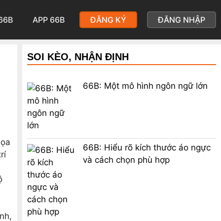
66B
APP 66B
ĐĂNG KÝ
ĐĂNG NHẬP
SOI KÈO, NHẬN ĐỊNH
66B: Một mô hình ngôn ngữ lớn
họa
66B: Hiểu rõ kích thước áo ngực
rí
và cách chọn phù hợp
h
ộ
nh,