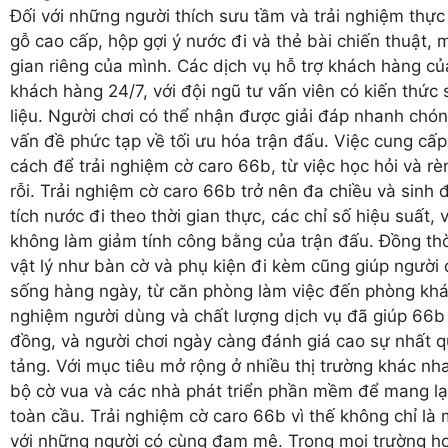
Đối với những người thích sưu tầm và trải nghiệm thự
gỗ cao cấp, hộp gợi ý nước đi và thẻ bài chiến thuật, m
gian riêng của mình. Các dịch vụ hỗ trợ khách hàng 
khách hàng 24/7, với đội ngũ tư vấn viên có kiến thức 
liệu. Người chơi có thể nhận được giải đáp nhanh chó
vấn đề phức tạp về tối ưu hóa trận đấu. Việc cung cấ
cách để trải nghiệm cờ caro 66b, từ việc học hỏi và rè
rỗi. Trải nghiệm cờ caro 66b trở nên đa chiều và sinh 
tích nước đi theo thời gian thực, các chỉ số hiệu suất,
không làm giảm tính công bằng của trận đấu. Đồng thờ
vật lý như bàn cờ và phụ kiện đi kèm cũng giúp người
sống hàng ngày, từ căn phòng làm việc đến phòng khách
nghiệm người dùng và chất lượng dịch vụ đã giúp 66b
đồng, và người chơi ngày càng đánh giá cao sự nhất qu
tảng. Với mục tiêu mở rộng ở nhiều thị trường khác nh
bộ cờ vua và các nhà phát triển phần mềm để mang lại 
toàn cầu. Trải nghiệm cờ caro 66b vì thế không chỉ là 
với những người có cùng đam mê. Trong mọi trường hợp