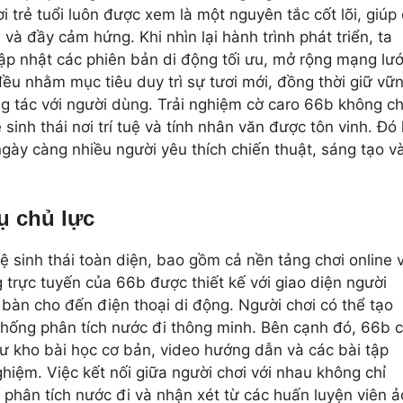
i trẻ tuổi luôn được xem là một nguyên tắc cốt lõi, giúp
à đầy cảm hứng. Khi nhìn lại hành trình phát triển, ta
ập nhật các phiên bản di động tối ưu, mở rộng mạng lướ
đều nhằm mục tiêu duy trì sự tươi mới, đồng thời giữ vữ
g tác với người dùng. Trải nghiệm cờ caro 66b không chỉ
inh thái nơi trí tuệ và tính nhân văn được tôn vinh. Đó 
ngày càng nhiều người yêu thích chiến thuật, sáng tạo v
ụ chủ lực
ệ sinh thái toàn diện, bao gồm cả nền tảng chơi online 
 trực tuyến của 66b được thiết kế với giao diện người
ể bàn cho đến điện thoại di động. Người chơi có thể tạo
thống phân tích nước đi thông minh. Bên cạnh đó, 66b 
ư kho bài học cơ bản, video hướng dẫn và các bài tập
hiệm. Việc kết nối giữa người chơi với nhau không chỉ
, phân tích nước đi và nhận xét từ các huấn luyện viên ả