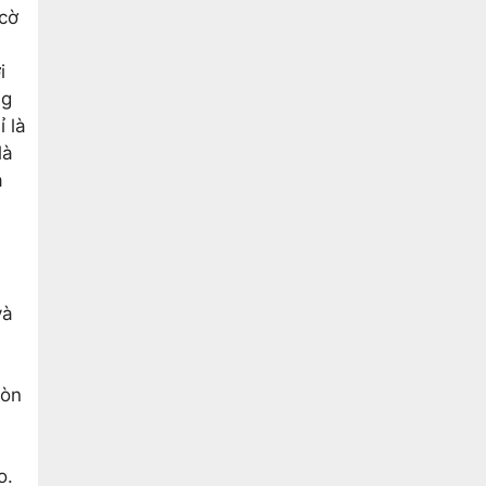
 cờ
i
ng
 là
là
à
và
còn
o.