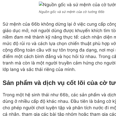
Nguồn gốc và sứ mệnh của cờ tướng 66b
Sứ mệnh của 66b không dừng lại ở việc cung cấp công
giáo dục mở, nơi người dùng được khuyến khích tìm tòi
niềm đam mê thành kỹ năng thực tế: cách nhận diện mô
mức độ rủi ro và cách lựa chọn chiến thuật phù hợp vớ
cộng đồng toàn cầu với sự tôn trọng đa dạng, nơi mọi
điểm một cách bình đẳng và học hỏi từ nhau. Trong câ
tranh mà còn là một người truyền cảm hứng cho người 
lớp lang và sắc thái riêng của mình.
Sản phẩm và dịch vụ cốt lõi của cờ t
Trong một hệ sinh thái như 66b, các sản phẩm và dịch
dùng ở nhiều cấp độ khác nhau. Đầu tiên là bảng cờ kỹ
cho phép người chơi luyện tập và phân tích nước đi mộ
cá nhân, tham gia các bài tập nhóm hoặc tham gia các 