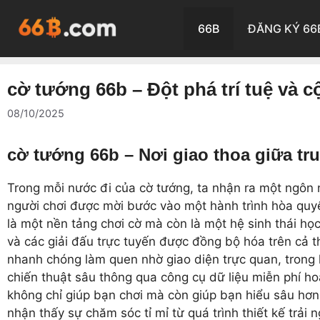
Chuyển
đến
66B
ĐĂNG KÝ 66
nội
dung
cờ tướng 66b – Đột phá trí tuệ và 
08/10/2025
cờ tướng 66b – Nơi giao thoa giữa tr
Trong mỗi nước đi của cờ tướng, ta nhận ra một ngôn n
người chơi được mời bước vào một hành trình hòa quyệ
là một nền tảng chơi cờ mà còn là một hệ sinh thái học
và các giải đấu trực tuyến được đồng bộ hóa trên cả t
nhanh chóng làm quen nhờ giao diện trực quan, trong k
chiến thuật sâu thông qua công cụ dữ liệu miễn phí ho
không chỉ giúp bạn chơi mà còn giúp bạn hiểu sâu hơn 
nhận thấy sự chăm sóc tỉ mỉ từ quá trình thiết kế trải