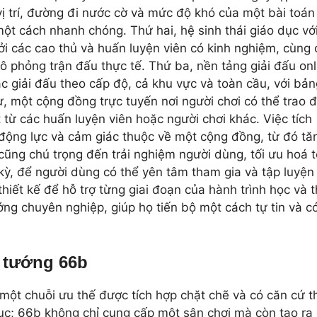
ị trí, đường đi nước cờ và mức độ khó của một bài toán
 một cách nhanh chóng. Thứ hai, hệ sinh thái giáo dục vớ
ởi các cao thủ và huấn luyện viên có kinh nghiệm, cùng 
mô phỏng trận đấu thực tế. Thứ ba, nền tảng giải đấu onl
c giải đấu theo cấp độ, cả khu vực và toàn cầu, với bản
, một cộng đồng trực tuyến nơi người chơi có thể trao đ
t từ các huấn luyện viên hoặc người chơi khác. Việc tích
 động lực và cảm giác thuộc về một cộng đồng, từ đó tă
cũng chú trọng đến trải nghiệm người dùng, tối ưu hoá 
 kỳ, để người dùng có thể yên tâm tham gia và tập luyện
iết kế để hỗ trợ từng giai đoạn của hành trình học và t
ớng chuyên nghiệp, giúp họ tiến bộ một cách tự tin và c
ờ tướng 66b
i một chuỗi ưu thế được tích hợp chặt chẽ và có căn cứ t
dục; 66b không chỉ cung cấp một sân chơi mà còn tạo ra