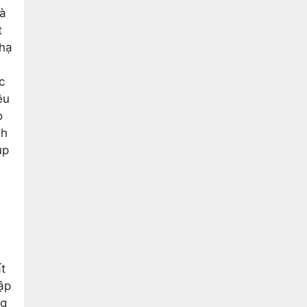
là
t
 hạ
ả
c
ệu
o
nh
úp
ất
tập
ng