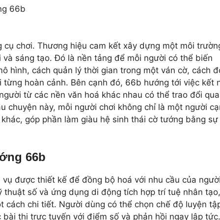
 cụ chơi. Thương hiệu cam kết xây dựng một môi trườn
 và sáng tạo. Đó là nền tảng để mỗi người có thể biến
 hình, cách quản lý thời gian trong một ván cờ, cách đ
i từng hoàn cảnh. Bên cạnh đó, 66b hướng tới việc kết 
 người từ các nền văn hoá khác nhau có thể trao đổi qu
u chuyện này, mỗi người chơi không chỉ là một người c
khác, góp phần làm giàu hệ sinh thái cờ tướng bằng sự
ướng 66b
 vụ được thiết kế để đồng bộ hoá với nhu cầu của ngườ
 thuật số và ứng dụng di động tích hợp trí tuệ nhân tạo
t cách chi tiết. Người dùng có thể chọn chế độ luyện tậ
bài thi trực tuyến với điểm số và phản hồi ngay lập tức