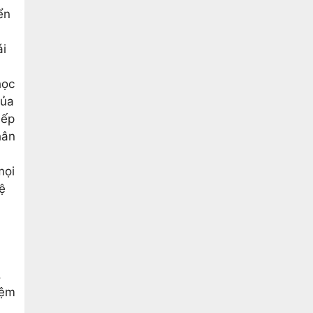
ển
ái
học
của
iếp
hân
mọi
uệ
.
iệm