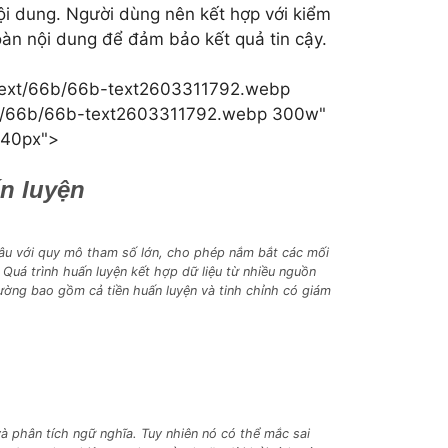
 nội dung. Người dùng nên kết hợp với kiểm
oàn nội dung để đảm bảo kết quả tin cậy.
op/text/66b/66b-text2603311792.webp
text/66b/66b-text2603311792.webp 300w"
640px">
ấn luyện
 sâu với quy mô tham số lớn, cho phép nắm bắt các mối
 Quá trình huấn luyện kết hợp dữ liệu từ nhiều nguồn
hường bao gồm cả tiền huấn luyện và tinh chỉnh có giám
 và phân tích ngữ nghĩa. Tuy nhiên nó có thể mắc sai