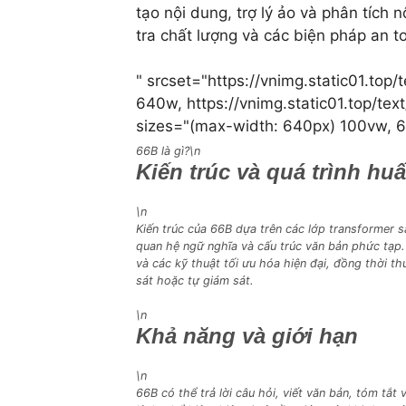
tạo nội dung, trợ lý ảo và phân tích
tra chất lượng và các biện pháp an t
" srcset="https://vnimg.static01.t
640w, https://vnimg.static01.top/
sizes="(max-width: 640px) 100vw, 
66B là gì?\n
Kiến trúc và quá trình hu
\n
Kiến trúc của 66B dựa trên các lớp transformer
quan hệ ngữ nghĩa và cấu trúc văn bản phức tạp.
và các kỹ thuật tối ưu hóa hiện đại, đồng thời t
sát hoặc tự giám sát.
\n
Khả năng và giới hạn
\n
66B có thể trả lời câu hỏi, viết văn bản, tóm tắt