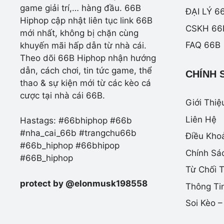
game giải trí,… hàng đầu. 66B
ĐẠI LÝ 6
Hiphop cập nhật liên tục link 66B
CSKH 66
mới nhất, không bị chặn cùng
FAQ 66B
khuyến mãi hấp dẫn từ nhà cái.
Theo dõi 66B Hiphop nhận hướng
dẫn, cách chơi, tin tức game, thể
CHÍNH 
thao & sự kiện mới từ các kèo cá
cược tại nhà cái 66B.
Giới Thiệ
Liên Hệ
Hastags: #66bhiphop #66b
#nha_cai_66b #trangchu66b
Điều Kho
#66b_hiphop #66bhipop
Chính Sá
#66B_hiphop
Từ Chối 
protect by @elonmusk198558
Thông Ti
Soi Kèo 