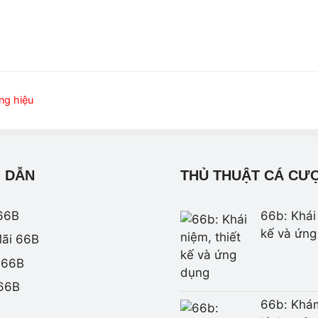
ng hiệu
 DẪN
THỦ THUẬT CÁ CƯ
66B
66b: Khái 
kế và ứng
ãi 66B
 66B
 66B
66b: Khá