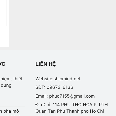
ỢC
LIÊN HỆ
niệm, thiết
Website:shipmind.net
 dụng
SĐT: 0967316136
Email:
phuq7155@gmail.com
Địa Chỉ: 114 PHU THO HOA P. PTH
m phá mô
Quan Tan Phu Thanh pho Ho Chi