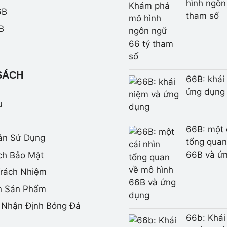
hình ngôn
6B
tham số
B
SÁCH
66B: khái
ứng dụng
u
66B: một 
ản Sử Dụng
tổng quan
66B và ứ
ch Bảo Mật
Trách Nhiệm
n Sản Phẩm
– Nhận Định Bóng Đá
66b: Khái