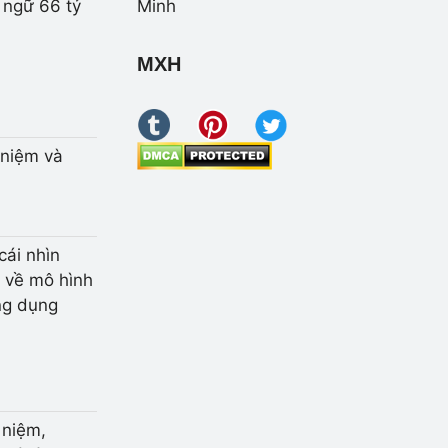
 ngữ 66 tỷ
Minh
MXH
 niệm và
cái nhìn
 về mô hình
ng dụng
 niệm,