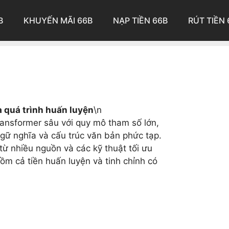
B
KHUYẾN MÃI 66B
NẠP TIỀN 66B
RÚT TIỀN 
à quá trình huấn luyện
\n
ransformer sâu với quy mô tham số lớn,
gữ nghĩa và cấu trúc văn bản phức tạp.
 từ nhiều nguồn và các kỹ thuật tối ưu
ồm cả tiền huấn luyện và tinh chỉnh có