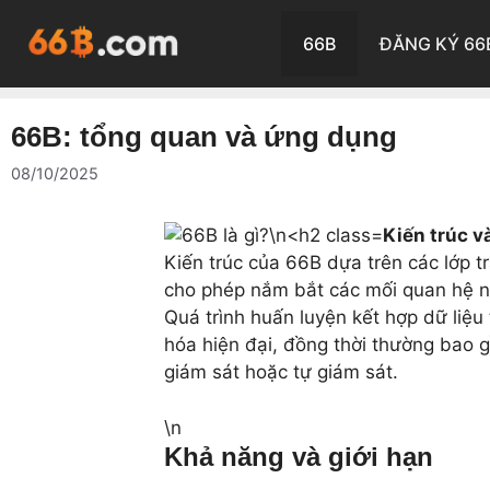
Chuyển
đến
66B
ĐĂNG KÝ 66
nội
dung
66B: tổng quan và ứng dụng
08/10/2025
Kiến trúc v
Kiến trúc của 66B dựa trên các lớp t
cho phép nắm bắt các mối quan hệ n
Quá trình huấn luyện kết hợp dữ liệu
hóa hiện đại, đồng thời thường bao g
giám sát hoặc tự giám sát.
\n
Khả năng và giới hạn