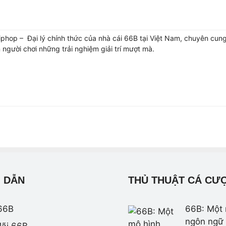
phop – Đại lý chính thức của nhà cái 66B tại Việt Nam, chuyên cun
người chơi những trải nghiệm giải trí mượt mà.
 DẪN
THỦ THUẬT CÁ CƯ
66B
66B: Một 
ngôn ngữ 
ãi 66B