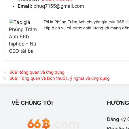
Email:
phuq7155@gmail.com
Tôi là Phùng Trâm Anh chuyên gia của 66B Hi
cấp dịch vụ cá cược chất lượng và mang đến 
66B: tổng quan và ứng dụng
66B: Tổng quan về kích thước, ý nghĩa và ứng dụng
VỀ CHÚNG TÔI
HƯỚNG
Đăng Ký 
Khuyến M