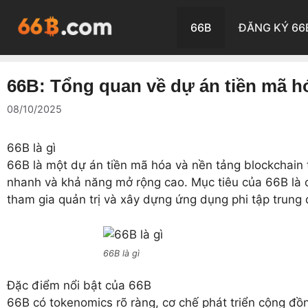
Chuyển
đến
66B
ĐĂNG KÝ 66
nội
dung
66B: Tổng quan về dự án tiền mã h
08/10/2025
66B là gì
66B là một dự án tiền mã hóa và nền tảng blockchain 
nhanh và khả năng mở rộng cao. Mục tiêu của 66B là c
tham gia quản trị và xây dựng ứng dụng phi tập trun
66B là gì
Đặc điểm nổi bật của 66B
66B có tokenomics rõ ràng, cơ chế phát triển cộng đồ