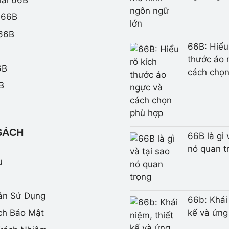
 66B
 66B
66B: Hiểu 
thước áo 
6B
cách chọn
B
SÁCH
66B là gì 
nó quan t
u
ản Sử Dụng
66b: Khái 
kế và ứng
ch Bảo Mật