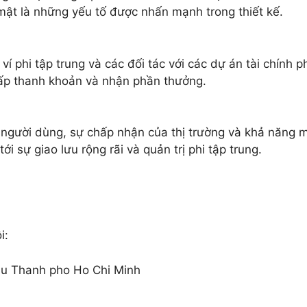
 mật là những yếu tố được nhấn mạnh trong thiết kế.
ví phi tập trung và các đối tác với các dự án tài chính p
cấp thanh khoản và nhận phần thưởng.
người dùng, sự chấp nhận của thị trường và khả năng 
 sự giao lưu rộng rãi và quản trị phi tập trung.
ôi:
u Thanh pho Ho Chi Minh